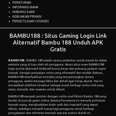
PERATURAN
INFORMASI BANK
HUBUNGI KAMI
KEBIJAKAN PRIVASI
PERSETUJUAN COOKIES
BAMBU188 : Situs Gaming Login Link
Alternatif Bambu 188 Unduh APK
Gratis
BAMBU188
, BAMBU 188 adalah sarana jembatan untuk masuk ke dalam
website yang di tuju oleh sih pengguna. Akses situs resmi BAMBU188
login portal alternatif eksklusif bonus besar dan peluang jackpot super
banyak. Dengan penyajian cerita yang informatif dan mudah diakses,
BAMBU188 memfasilitasi interaksi yang menyenangkan antara
pengguna, sambil menjaga fakta dan detail agar tetap akurat. Hal ini
menjadikan platform tersebut sebagai pusat berbagi cerita viral yang
aman, menarik, dan nyaman untuk diikuti.
BAMBU188 menjadi sorotan dengan cerita viral Pohon Bambu 188 yang
berdiri di puncak game online dimana Fenomena ini menarik perhatian
banyak orang, menghadirkan kisah unik dan inspiratif yang dapat
diikuti, sekaligus menjadi ruang bagi pengguna untuk berbagi
pengalaman dan informasi menarik seputar pohon ikonik ini.