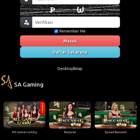
Remember Me
Masuk
Daftar Sekarang
Desktop
Wap
SA Gaming
All Games Lobby
Baccarat
Speed Baccarat