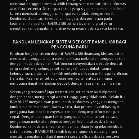
membuat pengguna merasa lebih tenang saat membutuhkan informasi
atau fitur tertentu. Dukungan teknis yang sigap menambah nilai lebih,
karena membantu pengguna mengatasi kendala dengan cepat.
Kombinasi stabilitas, kemudahan navigasi, dan perhatian pada
keamanan menjadikan BAMBU188 pilihan layanan digital yang
menghadirkan pengalaman online yang nyaman dari waktu ke waktu.
PANDUAN LENGKAP SISTEM DEPOSIT BAMBU188 BAGI
PENGGUNA BARU
Panduan lengkap sistem deposit BAMBU188 dirancang khusus untuk
membantu pengguna baru memahami cara melakukan pengisian akun
dengan mudah dan aman. Platform ini menyediakan metode deposit
yang sederhana, sehingga setiap langkah dapat diikuti tanpa
kebingungan, mulai dari memilih metode pembayaran hingga konfirmasi
transaksi. Keamanan setiap proses menjadi prioritas, sehingga
pengguna dapat melakukan deposit dengan rasa aman dan nyaman.
Sistem yang responsif juga memastikan setiap transaksi diproses
dengan cepat, mengurangi waktu tunggu yang tidak perlu. Selain itu,
BAMBU188 menyediakan panduan dan informasi yang jelas mengenai
jumlah minimum deposit, batas waktu, dan prosedur verifikasi agar
pengguna baru dapat menyesuaikan diri dengan platform dengan
cepat. Dengan dukungan teknis yang siap membantu setiap saat,
pengalaman melakukan deposit menjadi lebih praktis dan lancar.
Kombinasi kemudahan, keamanan, dan panduan yang jelas membuat
sistem deposit BAMBU188 ramah bagi pengguna baru yang ingin
memulai pengalaman digital mereka secara efisien dan terpercaya