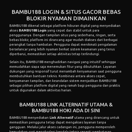
BAMBU188 LOGIN & SITUS GACOR BEBAS
BLOKIR NYAMAN DIMAINKAN
BAMBU188 dikenal sebagai platform hiburan digital yang menyediakan
akses
BAMBU188 Login
yang cepat dan stabil untuk para
penggunanya. Dengan tampilan situs yang sederhana, ringan, serta
bebas blokir, platform ini dirancang agar mudah diakses dari berbagai
perangkat tanpa hambatan. Pengguna dapat menikmati pengalaman
berselancar yang lebih nyaman berkat sistem keamanan yang terus
diperbarui, memastikan setiap aktivitas tetap terlindungi.
Selain itu, BAMBU188 menghadirkan navigasi yang intuitif sehingga
memudahkan siapa saja menemukan fitur yang dibutuhkan. Layanan
dukungan yang responsif turut menambah kenyamanan saat pengguna
membutuhkan bantuan teknis. Kombinasi antara akses cepat,
kenyamanan tampilan, dan keandalan sistem menjadikan BAMBU188
sebagai pilihan platform digital yang ramah bagi pengguna dan praktis
untuk digunakan dalam aktivitas harian.
BAMBU188 LINK ALTERNATIF UTAMA &
BAMBU188 HOKI ADA DI SINI
BAMBU188 menyediakan
Link Alternatif
utama yang dirancang untuk
memastikan pengguna tetap dapat mengakses layanan tanpa
gangguan. Melalui jalur akses cadangan ini, pengguna memperoleh
kemudahan saat menghadapi kendala teknis seperti pembatasan